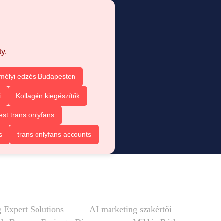
y.
mélyi edzés Budapesten
i
Kollagén kiegészítők
est trans onlyfans
s
trans onlyfans accounts
 Expert Solutions
AI marketing szakértői