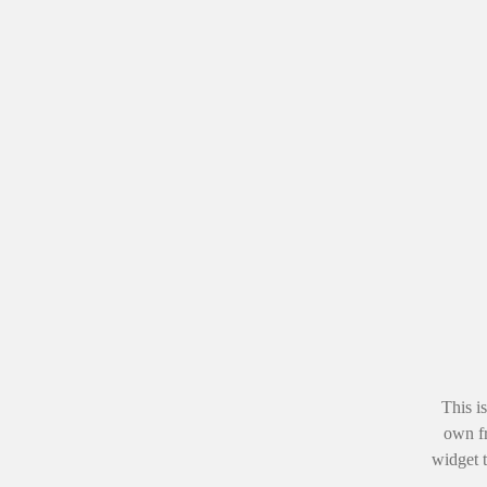
This i
own fr
widget t