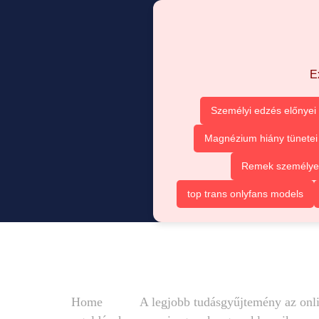
E
Személyi edzés előnyei
Magnézium hiány tünetei
Remek személyes 
top trans onlyfans models
Home
A legjobb tudásgyűjtemény az onli