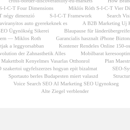
cross-border-discoverability-eu-markets
How Brand
S-I-C-T Four Dimensions
Miklós Róth S-I-C-T Vier D
T négy dimenzió
S-I-C-T Framework
Search Vis
taviranyitos auto gyerekeknek es
A B2B Marketing Uj 
SEO Ügynökség Sikerei
Blaupause für länderübergrei
em — Miklos Roth
Garancialis hasznalt iPhone Bizto
tjak a leggyorsabban
Kontener Rendeles Online 150-o
olution der Zahnasthetik Alles
Mobilbarat keresooptim
 Makettbolt Kenyelmes Vasarlas Otthonrol
Plan Maestr
 szakertoi ugyfelszerzes hogyan epit bizalmat
SEO-Sys
Sportauto berles Budapesten miert valaszd
Structu
Voice Search SEO AI Marketing SEO Ugynokseg
Alte Ziegel verblender