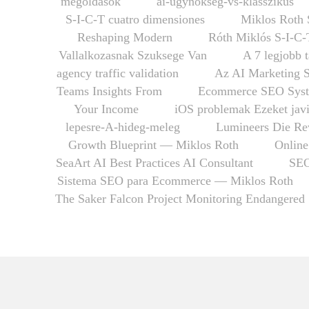
megoldások
ai-ugynokseg-vs-klasszikus
S-I-C-T cuatro dimensiones
Miklos Roth 
Reshaping Modern
Róth Miklós S-I-C-
Vallalkozasnak Szuksege Van
A 7 legjobb 
agency traffic validation
Az AI Marketing 
Teams Insights From
Ecommerce SEO Syst
Your Income
iOS problemak Ezeket javi
lepesre-A-hideg-meleg
Lumineers Die Rev
Growth Blueprint — Miklos Roth
Online
SeaArt AI Best Practices AI Consultant
SEO
Sistema SEO para Ecommerce — Miklos Roth
The Saker Falcon Project Monitoring Endangered