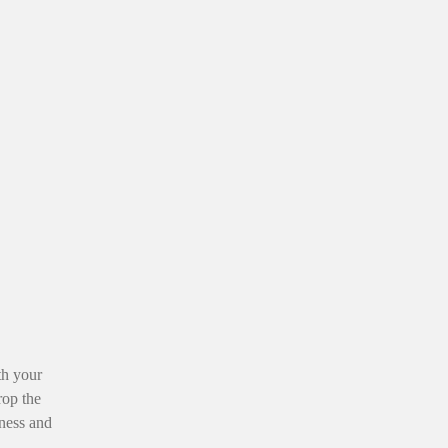
th your
rop the
iness and