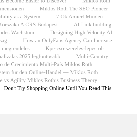
s Become Easier to Discover
Miklós Róth
imensionen
Miklos Roth The SEO Pioneer
ibility as a System
7 Ok Amiert Minden
Korszaka A CRS Budapest
AI Link building
fendes Wachstum
Designing High Velocity AI
nsag
How an OnlyFans Agency Can Increase
s megrendeles
Kpe-cso-szereles-lepesrol-
alizalas 2025 legfontosabb
Multi-Country
o de Crecimiento Multi-País Miklos Roth
tem für den Online-Handel — Miklos Roth
re vs Agility Miklos Roth’s Business Theory
Don't Try Shopping Online Until You Read This