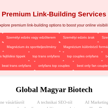
Premium Link-Building Services
xplore premium link-building options to boost your online visibilit
Személyi edzés vagy edzőterem
Személyi edzés árak
Sze
Magnézium és sportteljesítmény
Magnézium különböző formá
fejlődési tippek
top trans onlyfans
top couples onlyfans
b
beat trans onlyfans
onlyfans top couples
best only fan couple
Global Magyar Biotech
ne vásárlásról
A technikai SEO-tól
AI Marketing