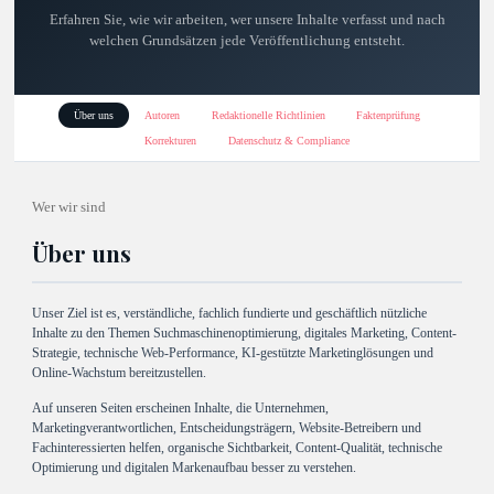
Erfahren Sie, wie wir arbeiten, wer unsere Inhalte verfasst und nach
welchen Grundsätzen jede Veröffentlichung entsteht.
Über uns
Autoren
Redaktionelle Richtlinien
Faktenprüfung
Korrekturen
Datenschutz & Compliance
Wer wir sind
Über uns
Unser Ziel ist es, verständliche, fachlich fundierte und geschäftlich nützliche
Inhalte zu den Themen Suchmaschinenoptimierung, digitales Marketing, Content-
Strategie, technische Web-Performance, KI-gestützte Marketinglösungen und
Online-Wachstum bereitzustellen.
Auf unseren Seiten erscheinen Inhalte, die Unternehmen,
Marketingverantwortlichen, Entscheidungsträgern, Website-Betreibern und
Fachinteressierten helfen, organische Sichtbarkeit, Content-Qualität, technische
Optimierung und digitalen Markenaufbau besser zu verstehen.