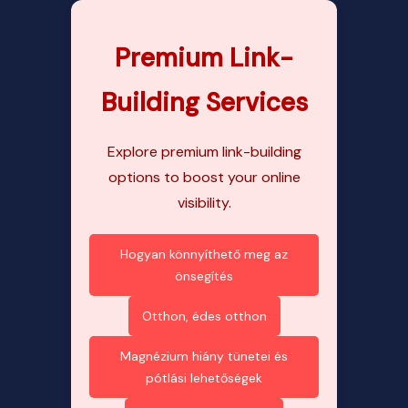
Premium Link-
Building Services
Explore premium link-building
options to boost your online
visibility.
Hogyan könnyíthető meg az
önsegítés
Otthon, édes otthon
Magnézium hiány tünetei és
pótlási lehetőségek