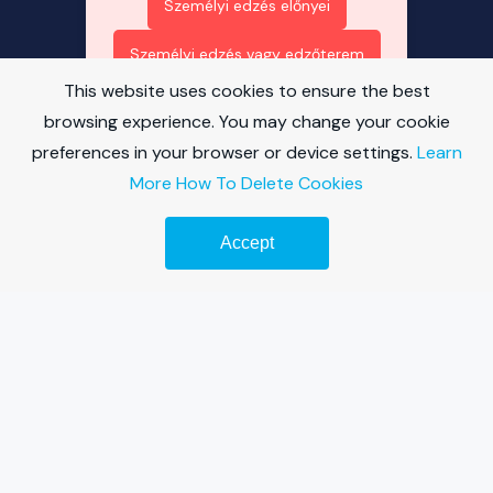
Személyi edzés előnyei
Személyi edzés vagy edzőterem
This website uses cookies to ensure the best
Személyi edzés árak
browsing experience. You may change your cookie
preferences in your browser or device settings.
Learn
Személyi edzés Budapesten
More
How To Delete Cookies
Magnézium hiány tünetei
Accept
Magnézium és sportteljesítmény
Magnézium különböző formái
Kollagén kiegészítők
Remek személyes fejlődési tippek
top trans onlyfans
top couples onlyfans