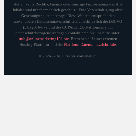
stellen keine Rechts-, Finanz- oder sonstige Fachberatung dar. Alle
Inhalte sind urheberrechtlich geschützt. Eine Vervielfältigung ohne
Genehmigung ist untersagt. Diese Website entspricht den
anwendbaren Datenschutzvorschriften, einschließlich der DSGVO
(EU) 2016/679 und des CCPA/CPRA (Kalifornien). Für
datenschutzbezogene Anfragen kontaktieren Sie uns bitte unter:
info@onlinemarketing101.biz
. Betrieben auf einer externen
Hosting-Plattform — siehe
Plattform-Datenschutzrichtlinie
.
©
2026
— Alle Rechte vorbehalten.