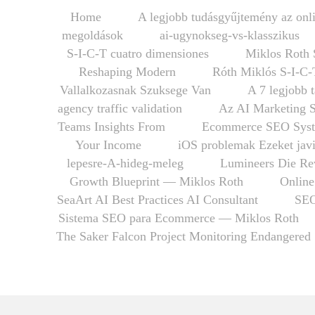
Home
A legjobb tudásgyűjtemény az onli
megoldások
ai-ugynokseg-vs-klasszikus
S-I-C-T cuatro dimensiones
Miklos Roth 
Reshaping Modern
Róth Miklós S-I-C-
Vallalkozasnak Szuksege Van
A 7 legjobb 
agency traffic validation
Az AI Marketing 
Teams Insights From
Ecommerce SEO Syst
Your Income
iOS problemak Ezeket javi
lepesre-A-hideg-meleg
Lumineers Die Rev
Growth Blueprint — Miklos Roth
Online
SeaArt AI Best Practices AI Consultant
SEO
Sistema SEO para Ecommerce — Miklos Roth
The Saker Falcon Project Monitoring Endangered