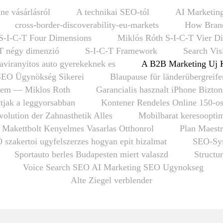
ne vásárlásról
A technikai SEO-tól
AI Marketing
cross-border-discoverability-eu-markets
How Brand
S-I-C-T Four Dimensions
Miklós Róth S-I-C-T Vier D
T négy dimenzió
S-I-C-T Framework
Search Vis
taviranyitos auto gyerekeknek es
A B2B Marketing Uj 
SEO Ügynökség Sikerei
Blaupause für länderübergrei
em — Miklos Roth
Garancialis hasznalt iPhone Bizto
tjak a leggyorsabban
Kontener Rendeles Online 150-o
olution der Zahnasthetik Alles
Mobilbarat keresooptim
 Makettbolt Kenyelmes Vasarlas Otthonrol
Plan Maestr
 szakertoi ugyfelszerzes hogyan epit bizalmat
SEO-Sys
Sportauto berles Budapesten miert valaszd
Structu
Voice Search SEO AI Marketing SEO Ugynokseg
Alte Ziegel verblender