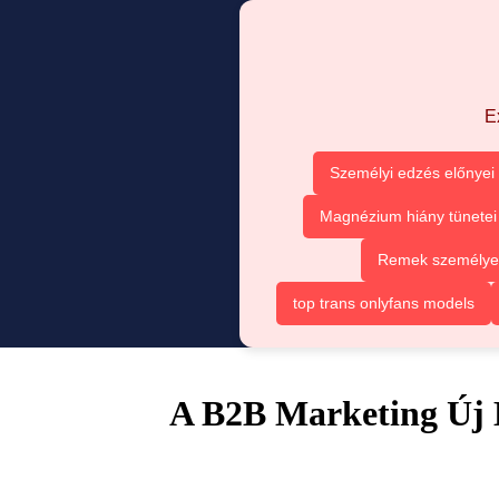
E
Személyi edzés előnyei
Magnézium hiány tünetei
Remek személyes 
top trans onlyfans models
A B2B Marketing Új 