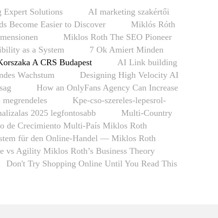
 Expert Solutions
AI marketing szakértői
s Become Easier to Discover
Miklós Róth
imensionen
Miklos Roth The SEO Pioneer
ibility as a System
7 Ok Amiert Minden
Korszaka A CRS Budapest
AI Link building
fendes Wachstum
Designing High Velocity AI
nsag
How an OnlyFans Agency Can Increase
s megrendeles
Kpe-cso-szereles-lepesrol-
alizalas 2025 legfontosabb
Multi-Country
o de Crecimiento Multi-País Miklos Roth
tem für den Online-Handel — Miklos Roth
re vs Agility Miklos Roth’s Business Theory
Don't Try Shopping Online Until You Read This