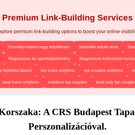
Premium Link-Building Services
xplore premium link-building options to boost your online visibilit
Személyi edzés vagy edzőterem
Személyi edzés árak
Sze
Magnézium és sportteljesítmény
Magnézium különböző formá
fejlődési tippek
top trans onlyfans
top couples onlyfans
b
beat trans onlyfans
onlyfans top couples
best only fan couple
Korszaka: A CRS Budapest Tapas
Perszonalizációval.