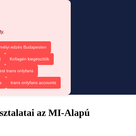
y.
mélyi edzés Budapesten
i
Kollagén kiegészítők
est trans onlyfans
s
trans onlyfans accounts
ztalatai az MI-Alapú