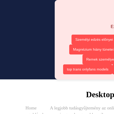
E
Személyi edzés előnyei
Magnézium hiány tünetei
Remek személyes 
top trans onlyfans models
Desktop
Home
A legjobb tudásgyűjtemény az onli