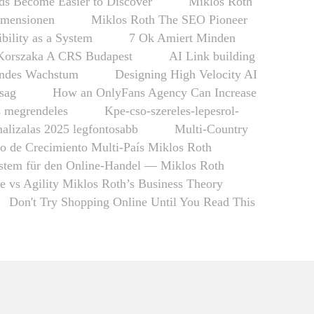
s Become Easier to Discover
Miklós Róth
imensionen
Miklos Roth The SEO Pioneer
ibility as a System
7 Ok Amiert Minden
Korszaka A CRS Budapest
AI Link building
fendes Wachstum
Designing High Velocity AI
nsag
How an OnlyFans Agency Can Increase
s megrendeles
Kpe-cso-szereles-lepesrol-
alizalas 2025 legfontosabb
Multi-Country
o de Crecimiento Multi-País Miklos Roth
tem für den Online-Handel — Miklos Roth
re vs Agility Miklos Roth’s Business Theory
Don't Try Shopping Online Until You Read This