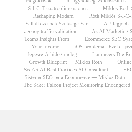
megoldások
ai-ugynokseg-vs-klasszikus
S-I-C-T cuatro dimensiones
Miklos Roth 
Reshaping Modern
Róth Miklós S-I-C-
Vallalkozasnak Szuksege Van
A 7 legjobb 
agency traffic validation
Az AI Marketing 
Teams Insights From
Ecommerce SEO Syst
Your Income
iOS problemak Ezeket javi
lepesre-A-hideg-meleg
Lumineers Die Rev
Growth Blueprint — Miklos Roth
Online
SeaArt AI Best Practices AI Consultant
SEO
Sistema SEO para Ecommerce — Miklos Roth
The Saker Falcon Project Monitoring Endangered