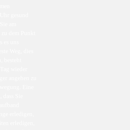
hmen
e Uhr gesund
 Sie am
s zu dem Punkt
s es uns
ste Weg, dies
, besteht
 Tag wieder
iger angehen zu
Bewegung. Eine
, dass Sie
Laufband
ge erledigen,
ten erledigen,