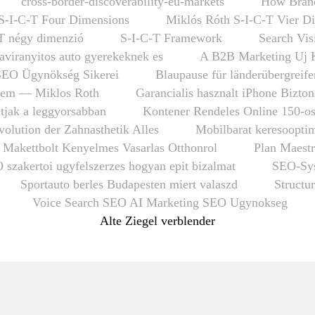
cross-border-discoverability-eu-markets
How Brand
S-I-C-T Four Dimensions
Miklós Róth S-I-C-T Vier D
T négy dimenzió
S-I-C-T Framework
Search Vis
taviranyitos auto gyerekeknek es
A B2B Marketing Uj 
SEO Ügynökség Sikerei
Blaupause für länderübergrei
em — Miklos Roth
Garancialis hasznalt iPhone Bizto
tjak a leggyorsabban
Kontener Rendeles Online 150-o
olution der Zahnasthetik Alles
Mobilbarat keresooptim
 Makettbolt Kenyelmes Vasarlas Otthonrol
Plan Maestr
 szakertoi ugyfelszerzes hogyan epit bizalmat
SEO-Sys
Sportauto berles Budapesten miert valaszd
Structu
Voice Search SEO AI Marketing SEO Ugynokseg
Alte Ziegel verblender