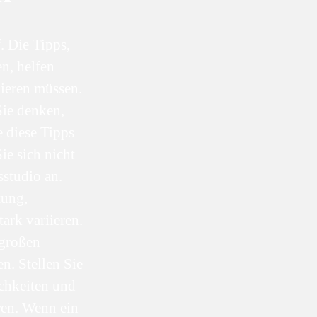
. Die Tipps,
en, helfen
nieren müssen.
Sie denken,
 diese Tipps
ie sich nicht
sstudio an.
tung,
ark variieren.
 großen
en. Stellen Sie
ichkeiten und
eren. Wenn ein