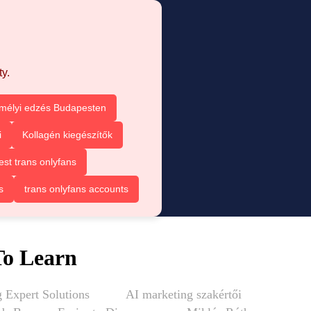
y.
mélyi edzés Budapesten
i
Kollagén kiegészítők
est trans onlyfans
s
trans onlyfans accounts
To Learn
 Expert Solutions
AI marketing szakértői