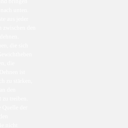
und bringen
 nach unten.
te aus jeder
h zwischen den
 dehnen.
en, die sich
 Gewichtheben
n, die
 Dehnen ist
ch zu stärken,
 an den
zu treiben.
 Quelle der
den
e nicht