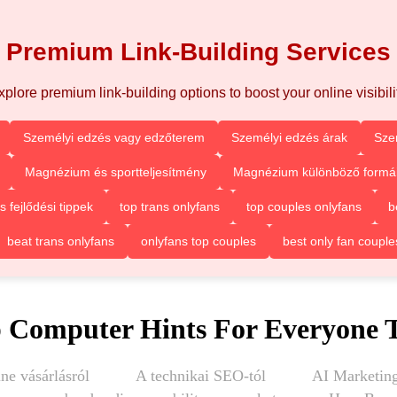
Premium Link-Building Services
xplore premium link-building options to boost your online visibilit
Személyi edzés vagy edzőterem
Személyi edzés árak
Sze
Magnézium és sportteljesítmény
Magnézium különböző formá
fejlődési tippek
top trans onlyfans
top couples onlyfans
b
beat trans onlyfans
onlyfans top couples
best only fan couple
 Computer Hints For Everyone 
ne vásárlásról
A technikai SEO-tól
AI Marketing