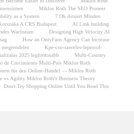
s Become Easier to Discover
Miklós Róth
imensionen
Miklos Roth The SEO Pioneer
ibility as a System
7 Ok Amiert Minden
Korszaka A CRS Budapest
AI Link building
fendes Wachstum
Designing High Velocity AI
nsag
How an OnlyFans Agency Can Increase
s megrendeles
Kpe-cso-szereles-lepesrol-
alizalas 2025 legfontosabb
Multi-Country
o de Crecimiento Multi-País Miklos Roth
tem für den Online-Handel — Miklos Roth
re vs Agility Miklos Roth’s Business Theory
Don't Try Shopping Online Until You Read This