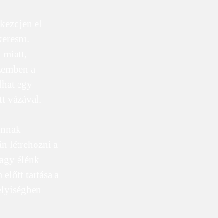
 kezdjen el
keresni.
 miatt,
szemben a
lhat egy
t vázával.
 annak
n létrehozni a
vagy élénk
előtt tartása a
elyiségben