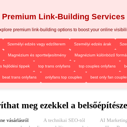
Premium Link-Building Services
xplore premium link-building options to boost your online visibilit
Személyi edzés vagy edzőterem
Személyi edzés árak
Sze
Magnézium és sportteljesítmény
Magnézium különböző formá
fejlődési tippek
top trans onlyfans
top couples onlyfans
b
beat trans onlyfans
onlyfans top couples
best only fan couple
íthat meg ezekkel a belsőépítésze
ne vásárlásról
A technikai SEO-tól
AI Marketing