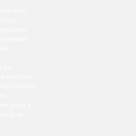
vezés során
dul egy
Nem számít,
cs elegendő
nni.
y kis
ek csodálatos
el frissítő és
ány
en javítja a
jut, hogy