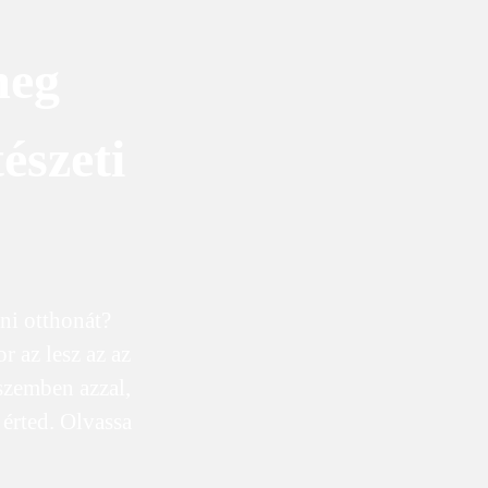
meg
észeti
ni otthonát?
r az lesz az az
szemben azzal,
érted. Olvassa