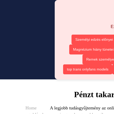
E
Személyi edzés előnyei
Magnézium hiány tünetei
Remek személyes 
top trans onlyfans models
Pénzt takar
Home
A legjobb tudásgyűjtemény az onli