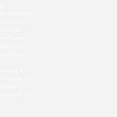
agy
n elfelejthető,
hogyan nézel.
an helyen
kényelmesen
bölése kell,
ionalitásra.
ozza meg a
kos nappali egy
gyermekei
t nappali, ha