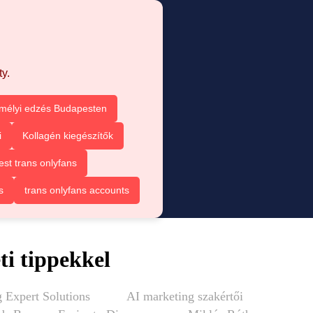
y.
mélyi edzés Budapesten
i
Kollagén kiegészítők
est trans onlyfans
s
trans onlyfans accounts
ti tippekkel
 Expert Solutions
AI marketing szakértői