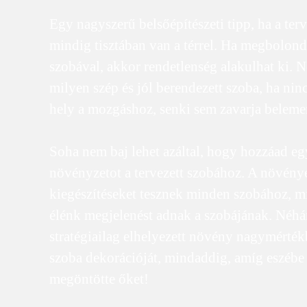
Egy nagyszerű belsőépítészeti tipp, ha a ter
mindig tisztában van a térrel. Ha megbolon
szobával, akkor rendetlenség alakulhat ki. 
milyen szép és jól berendezett szoba, ha nin
hely a mozgáshoz, senki sem zavarja beleme
Soha nem baj lehet azáltal, hogy hozzáad eg
növényzetot a tervezett szobához. A növény
kiegészítéseket tesznek minden szobához, miv
élénk megjelenést adnak a szobájának. Néh
stratégiailag elhelyezett növény nagymértékb
szoba dekorációját, mindaddig, amíg eszébe 
megöntötte őket!