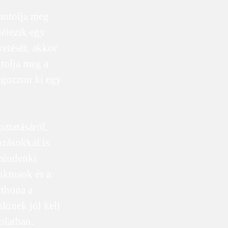
fontolja meg
étezik egy
vetését, akkor
ntolja meg a
lgozzon ki egy
ztatásáról,
ozásokkal is
mindenki
iktusok és a
tthona a
kinek jól kell
olatban.