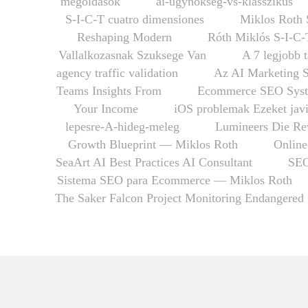
megoldások
ai-ugynokseg-vs-klasszikus
S-I-C-T cuatro dimensiones
Miklos Roth 
Reshaping Modern
Róth Miklós S-I-C-
Vallalkozasnak Szuksege Van
A 7 legjobb 
agency traffic validation
Az AI Marketing 
Teams Insights From
Ecommerce SEO Syst
Your Income
iOS problemak Ezeket javi
lepesre-A-hideg-meleg
Lumineers Die Rev
Growth Blueprint — Miklos Roth
Online
SeaArt AI Best Practices AI Consultant
SEO
Sistema SEO para Ecommerce — Miklos Roth
The Saker Falcon Project Monitoring Endangered