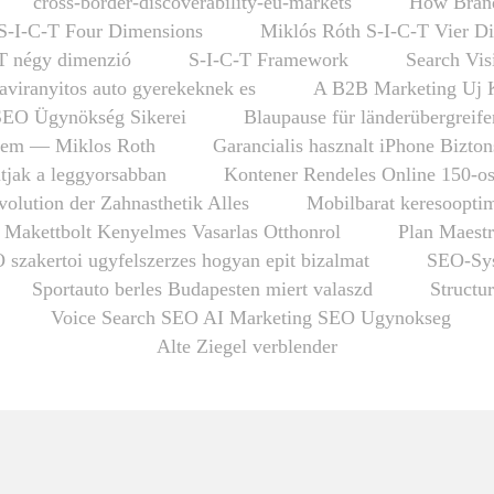
cross-border-discoverability-eu-markets
How Brand
S-I-C-T Four Dimensions
Miklós Róth S-I-C-T Vier D
T négy dimenzió
S-I-C-T Framework
Search Vis
taviranyitos auto gyerekeknek es
A B2B Marketing Uj 
SEO Ügynökség Sikerei
Blaupause für länderübergrei
em — Miklos Roth
Garancialis hasznalt iPhone Bizto
tjak a leggyorsabban
Kontener Rendeles Online 150-o
olution der Zahnasthetik Alles
Mobilbarat keresooptim
 Makettbolt Kenyelmes Vasarlas Otthonrol
Plan Maestr
 szakertoi ugyfelszerzes hogyan epit bizalmat
SEO-Sys
Sportauto berles Budapesten miert valaszd
Structu
Voice Search SEO AI Marketing SEO Ugynokseg
Alte Ziegel verblender