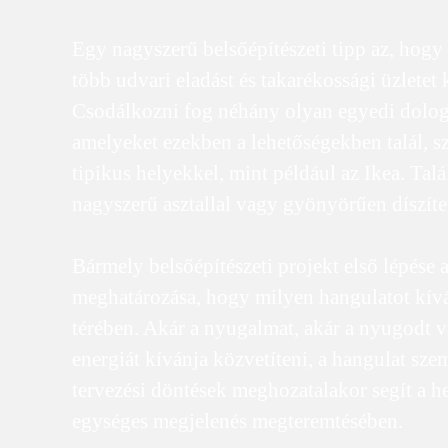
Egy nagyszerű belsőépítészeti tipp az, hogy
több udvari eladást és takarékossági üzletet 
Csodálkozni fog néhány olyan egyedi dolog
amelyeket ezekben a lehetőségekben talál, 
tipikus helyekkel, mint például az Ikea. Talá
nagyszerű asztallal vagy gyönyörűen díszítet
Bármely belsőépítészeti projekt első lépése
meghatározása, hogy milyen hangulatot kívá
térében. Akár a nyugalmat, akár a nyugodt 
energiát kívánja közvetíteni, a hangulat szem 
tervezési döntések meghozatalakor segít a h
egységes megjelenés megteremtésében.