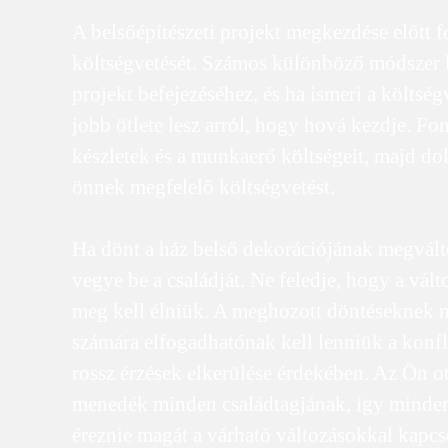
A belsőépítészeti projekt megkezdése előtt 
költségvetését. Számos különböző módszer l
projekt befejezéséhez, és ha ismeri a költség
jobb ötlete lesz arról, hogy hová kezdje. Fo
készletek és a munkaerő költségeit, majd do
önnek megfelelő költségvetést.
Ha dönt a ház belső dekorációjának megválto
vegye be a családját. Ne feledje, hogy a vált
meg kell élniük. A meghozott döntéseknek 
számára elfogadhatónak kell lenniük a konfl
rossz érzések elkerülése érdekében. Az Ön o
menedék minden családtagjának, így minden
éreznie magát a várható változásokkal kapcs