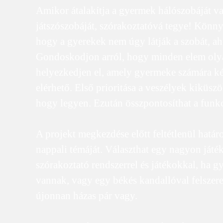
Amikor átalakítja a gyermek hálószobáját v
játszószobáját, szórakoztatóvá tegye! Könnye
hogy a gyerekek nem úgy látják a szobát, a
Gondoskodjon arról, hogy minden elem oly
helyezkedjen el, amely gyermeke számára 
elérhető. Első prioritása a veszélyek kiküszö
hogy legyen. Ezután összpontosíthat a funkc
A projekt megkezdése előtt feltétlenül határ
nappali témáját. Választhat egy nagyon játé
szórakoztató rendszerrel és játékokkal, ha 
vannak, vagy egy békés kandallóval felszerel
újonnan házas pár vagy.