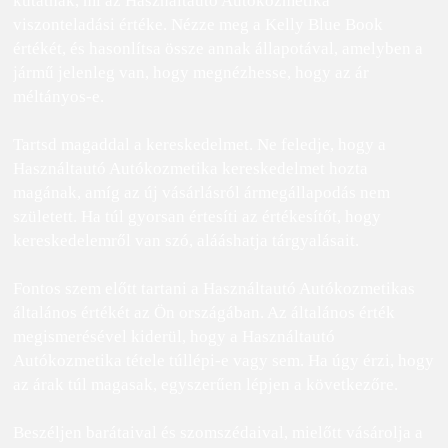
kutatnák, mi az Használtautó Autókozmetika
viszonteladási értéke. Nézze meg a Kelly Blue Book
értékét, és hasonlítsa össze annak állapotával, amelyben a
jármű jelenleg van, hogy megnézhesse, hogy az ár
méltányos-e.
Tartsd magaddal a kereskedelmet. Ne feledje, hogy a
Használtautó Autókozmetika kereskedelmet hozta
magának, amíg az új vásárlásról ármegállapodás nem
született. Ha túl gyorsan értesíti az értékesítőt, hogy
kereskedelemről van szó, alááshatja tárgyalásait.
Fontos szem előtt tartani a Használtautó Autókozmetikas
általános értékét az Ön országában. Az általános érték
megismerésével kiderül, hogy a Használtautó
Autókozmetika tétele túllépi-e vagy sem. Ha úgy érzi, hogy
az árak túl magasak, egyszerűen lépjen a következőre.
Beszéljen barátaival és szomszédaival, mielőtt vásárolja a