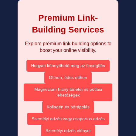
Premium Link-
Building Services
Explore premium link-building options to
boost your online visibility.
Hogyan könnyíthető meg az önsegítés
Otthon, édes otthon
Magnézium hiány tünetei és pótlási
lehetőségek
Kollagén és bőrápolás
Személyi edzés vagy csoportos edzés
Személyi edzés előnyei