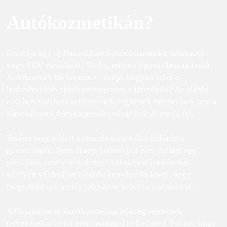
Autókozmetikán?
Fontolja egy új Használtautó Autókozmetika, teherautó
vagy SUV vásárlását? Tudja, milyen típusú Használtautó
Autókozmetikát szeretne? Tudja, hogyan lehet a
legkedvezőbb ajánlatot megtenni a járművön? Az alábbi
cikkben található információk segítenek mindenben, ami a
Használtautó Autókozmetika vásárlásánál merül fel.
Tudjon meg többet a rendelkezésre álló különféle
garanciákról. Nem akarja költeni pár ezer dollárt egy
jótállásra, amely nem fedezi a szokásos javításokat.
Ehelyett vásároljon a márkakereskedőn kívül, hogy
megtalálja azt, amely jobb áron fedezi a javításokat.
A Használtautó Autókozmetika költségvetésének
tervezésekor kellő gondossággal kell eljárni. Fontos, hogy