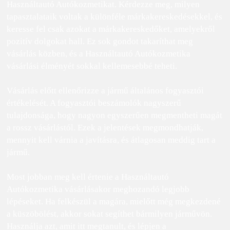
Használtautó Autókozmetikat. Kérdezze meg, milyen
tapasztalataik voltak a különféle márkakereskedésekkel, és
keresse fel csak azokat a márkakereskedőket, amelyekről
pozitív dolgokat hall. Ez sok gondot takaríthat meg
vásárlás közben, és a Használtautó Autókozmetika
vásárlási élményét sokkal kellemesebbé teheti.
Vásárlás előtt ellenőrizze a jármű általános fogyasztói
értékelését. A fogyasztói beszámolók nagyszerű
tulajdonsága, hogy nagyon egyszerűen megmentheti magát
a rossz vásárlástól. Ezek a jelentések megmondhatják,
mennyit kell várnia a javításra, és átlagosan meddig tart a
jármű.
Most jobban meg kell értenie a Használtautó
Autókozmetika vásárlásakor meghozandó legjobb
lépéseket. Ha felkészül a magára, mielőtt még megkezdené
a küszöbölést, akkor sokat segíthet bármilyen járművön.
Használja azt, amit itt megtanult, és lépjen a