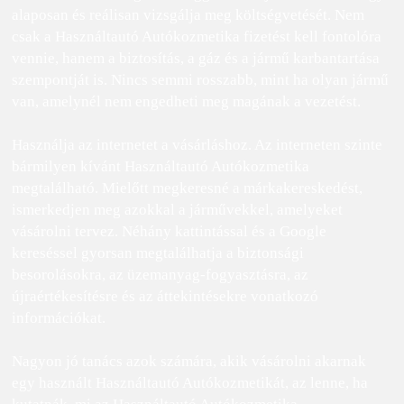
alaposan és reálisan vizsgálja meg költségvetését. Nem
csak a Használtautó Autókozmetika fizetést kell fontolóra
vennie, hanem a biztosítás, a gáz és a jármű karbantartása
szempontját is. Nincs semmi rosszabb, mint ha olyan jármű
van, amelynél nem engedheti meg magának a vezetést.
Használja az internetet a vásárláshoz. Az interneten szinte
bármilyen kívánt Használtautó Autókozmetika
megtalálható. Mielőtt megkeresné a márkakereskedést,
ismerkedjen meg azokkal a járművekkel, amelyeket
vásárolni tervez. Néhány kattintással és a Google
kereséssel gyorsan megtalálhatja a biztonsági
besorolásokra, az üzemanyag-fogyasztásra, az
újraértékesítésre és az áttekintésekre vonatkozó
információkat.
Nagyon jó tanács azok számára, akik vásárolni akarnak
egy használt Használtautó Autókozmetikát, az lenne, ha