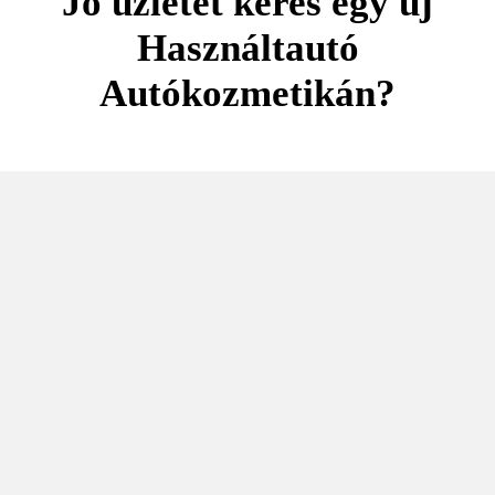
Jó üzletet keres egy új
Használtautó
Autókozmetikán?