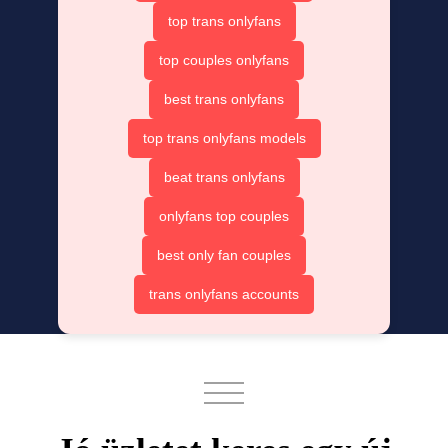
top trans onlyfans
top couples onlyfans
best trans onlyfans
top trans onlyfans models
beat trans onlyfans
onlyfans top couples
best only fan couples
trans onlyfans accounts