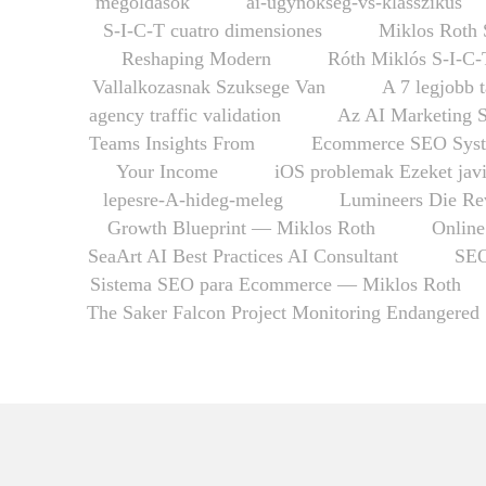
megoldások
ai-ugynokseg-vs-klasszikus
S-I-C-T cuatro dimensiones
Miklos Roth 
Reshaping Modern
Róth Miklós S-I-C-
Vallalkozasnak Szuksege Van
A 7 legjobb 
agency traffic validation
Az AI Marketing 
Teams Insights From
Ecommerce SEO Syst
Your Income
iOS problemak Ezeket javi
lepesre-A-hideg-meleg
Lumineers Die Rev
Growth Blueprint — Miklos Roth
Online
SeaArt AI Best Practices AI Consultant
SEO
Sistema SEO para Ecommerce — Miklos Roth
The Saker Falcon Project Monitoring Endangered