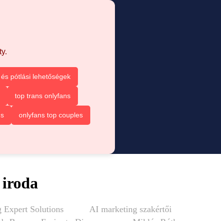
y.
és pótlási lehetőségek
top trans onlyfans
ns
onlyfans top couples
 iroda
 Expert Solutions
AI marketing szakértői