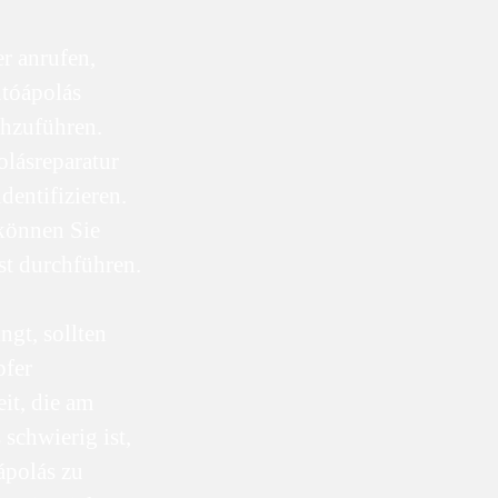
r anrufen,
tóápolás
chzuführen.
lásreparatur
dentifizieren.
 können Sie
st durchführen.
ngt, sollten
pfer
it, die am
 schwierig ist,
ápolás zu