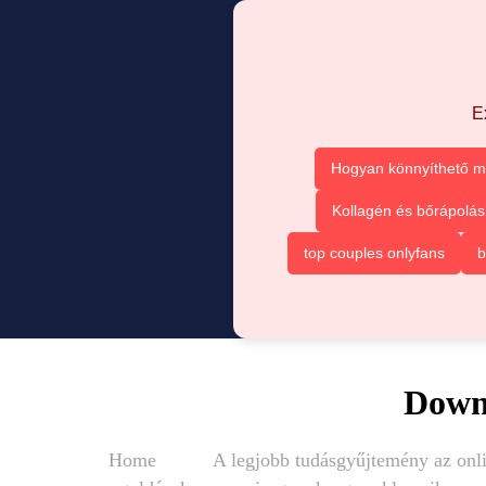
E
Hogyan könnyíthető m
Kollagén és bőrápolás
top couples onlyfans
b
Down 
Home
A legjobb tudásgyűjtemény az onli