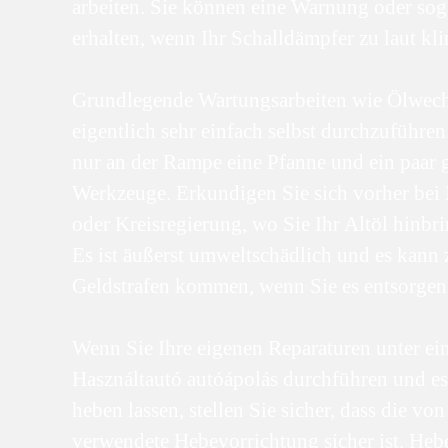
arbeiten. Sie können eine Warnung oder soga
erhalten, wenn Ihr Schalldämpfer zu laut kli
Grundlegende Wartungsarbeiten wie Ölwech
eigentlich sehr einfach selbst durchzuführen
nur an der Rampe eine Pfanne und ein paar
Werkzeuge. Erkundigen Sie sich vorher bei I
oder Kreisregierung, wo Sie Ihr Altöl hinbr
Es ist äußerst umweltschädlich und es kann
Geldstrafen kommen, wenn Sie es entsorgen
Wenn Sie Ihre eigenen Reparaturen unter e
Használtautó autóápolás durchführen und es 
heben lassen, stellen Sie sicher, dass die vo
verwendete Hebevorrichtung sicher ist. Heb