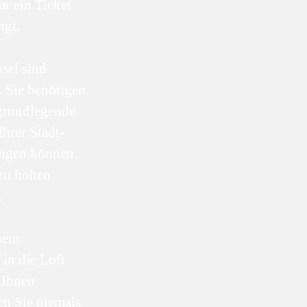
r ein Ticket
ngt.
sel sind
. Sie benötigen
 grundlegende
hrer Stadt-
ingen können.
 zu hohen
.
inem
in die Luft
n Ihnen
en Sie niemals