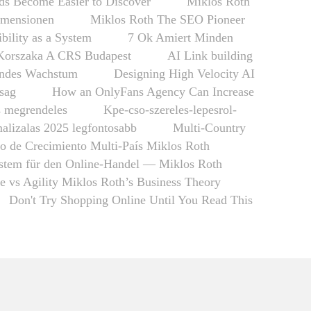
s Become Easier to Discover
Miklós Róth
imensionen
Miklos Roth The SEO Pioneer
ibility as a System
7 Ok Amiert Minden
Korszaka A CRS Budapest
AI Link building
fendes Wachstum
Designing High Velocity AI
nsag
How an OnlyFans Agency Can Increase
s megrendeles
Kpe-cso-szereles-lepesrol-
alizalas 2025 legfontosabb
Multi-Country
o de Crecimiento Multi-País Miklos Roth
tem für den Online-Handel — Miklos Roth
re vs Agility Miklos Roth’s Business Theory
Don't Try Shopping Online Until You Read This