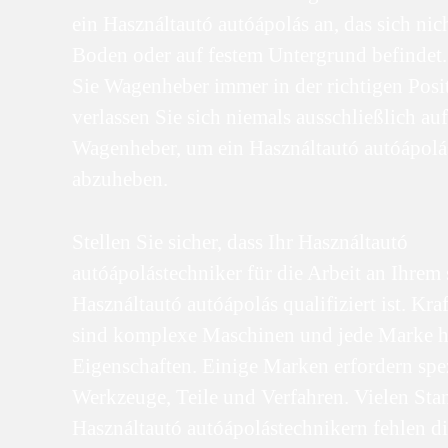
ein Használtautó autóápolás an, das sich ni
Boden oder auf festem Untergrund befindet
Sie Wagenheber immer in der richtigen Posi
verlassen Sie sich niemals ausschließlich au
Wagenheber, um ein Használtautó autóápol
abzuheben.
Stellen Sie sicher, dass Ihr Használtautó
autóápolástechniker für die Arbeit an Ihrem 
Használtautó autóápolás qualifiziert ist. Kra
sind komplexe Maschinen und jede Marke ha
Eigenschaften. Einige Marken erfordern spez
Werkzeuge, Teile und Verfahren. Vielen Sta
Használtautó autóápolástechnikern fehlen di