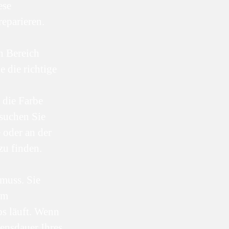
ese
eparieren.
n Bereich
e die richtige
 die Farbe
 suchen Sie
 oder an der
zu finden.
muss. Sie
um
os läuft. Wenn
ensdauer Ihres