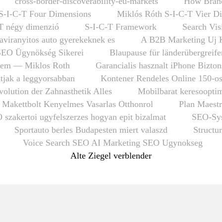
cross-border-discoverability-eu-markets
How Brand
S-I-C-T Four Dimensions
Miklós Róth S-I-C-T Vier D
T négy dimenzió
S-I-C-T Framework
Search Vis
taviranyitos auto gyerekeknek es
A B2B Marketing Uj 
SEO Ügynökség Sikerei
Blaupause für länderübergrei
em — Miklos Roth
Garancialis hasznalt iPhone Bizto
tjak a leggyorsabban
Kontener Rendeles Online 150-o
olution der Zahnasthetik Alles
Mobilbarat keresooptim
 Makettbolt Kenyelmes Vasarlas Otthonrol
Plan Maestr
 szakertoi ugyfelszerzes hogyan epit bizalmat
SEO-Sys
Sportauto berles Budapesten miert valaszd
Structu
Voice Search SEO AI Marketing SEO Ugynokseg
Alte Ziegel verblender