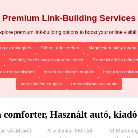
Premium Link-Building Services
xplore premium link-building options to boost your online visibilit
eg az önsegítés
Otthon, édes otthon
Magnézium hiány tünetei 
Személyi edzés vagy csoportos edzés
Személyi edzés előnyei
est trans onlyfans
top trans onlyfans models
beat trans onlyfa
best only fan couples
trans onlyfans accounts
comforter, Használt autó, kiadó
ne vásárlásról
A technikai SEO-tól
AI Marketing