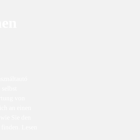
hen
sználtautó
 selbst
rtung von
ich an einen
 wie Sie den
 finden. Lesen