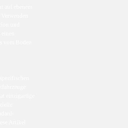
cht auf ebenem
. Verwenden
tion und
f einen
ás vom Boden
spezifischen
ftfahrzeuge
t einzigartige
ielle
ndard-
ese Artikel